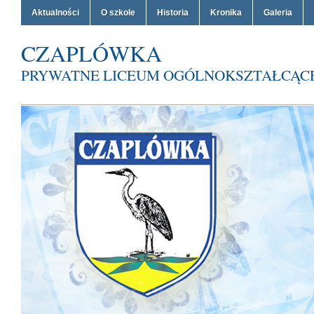
Aktualności
O szkole
Historia
Kronika
Galeria
CZAPLÓWKA
PRYWATNE LICEUM OGÓLNOKSZTAŁCĄCE