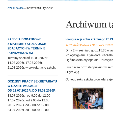
CZAPLÓWKA
»
POST 'ZSMI LĘBORK'
Archiwum t
ZAJĘCIA DODATKOWE
Inauguracja roku szkolnego 201
Z MATEMATYKI DLA OSÓB
13 WRZEŚNIA 2013 17:47
/
ZOSTAW K
ZDAJĄCYCH W TERMINIE
Dnia 2 września o godz.15.30 w a
POPRAWKOWYM
Po wystąpieniu Dyrektora Naczeln
Terminy spotkań 10.08.2026r.
Ogólnokształcącego dla Dorosłych
14.08.2026r. 17.08.2026r.
Słuchacze poznali opiekunów seme
21.08.2026r. w sekretariacie szkoły.
i Dyrekcją.
Od tego roku szkoła prowadzi zaję
GODZINY PRACY SEKRETARIATU
W CZASIE WAKACJI
OD 12.07.2026R. DO 15.08.2026R.
13.07.2026r. od 9:00 do 12:00
17.07.2026r. od 9:00 do 12:00
20.07.2026r. od 9:00 do 12:00
24.07.2026r. od 9:00 do 12:00