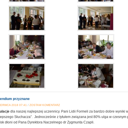
endium przyznane
ZERWCA 2018 07:41
/
ZOSTAW KOMENTARZ
ulacje
dla naszej najlepszej uczennicy. Pani Lidii Formeli za bardzo dobre wyniki w
lepszego Słuchacza”. Jednocześnie z tytułem związana jest 80% ulga w czesnym pł
cisk dłoni od Pana Dyrektora Naczelnego dr Zygmunta Czapli.