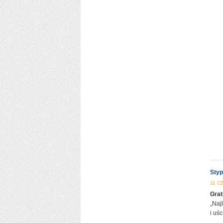
Styp
11 C
Grat
„Naj
i uś