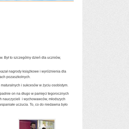
. Był to szczególny dzień dla uczniów,
kazał nagrody książkowe i wyróżnienia dla
iach pozaszkolnych.
 maturalnych i sukcesów w życiu osobistym.
apadnie on na długo w pamięci tegorocznych
wych nauczycieli i wychowawców, młodszych
 i wspaniałe uczucia. To, co do niedawna było