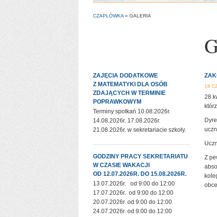
CZAPLÓWKA
» GALERIA
G
ZAJĘCIA DODATKOWE
ZAK
Z MATEMATYKI DLA OSÓB
18 C
ZDAJĄCYCH W TERMINIE
28 k
POPRAWKOWYM
któr
Terminy spotkań 10.08.2026r.
Dyre
14.08.2026r. 17.08.2026r.
uczn
21.08.2026r. w sekretariacie szkoły.
Uczn
GODZINY PRACY SEKRETARIATU
Z pe
W CZASIE WAKACJI
abso
OD 12.07.2026R. DO 15.08.2026R.
kole
13.07.2026r. od 9:00 do 12:00
obce
17.07.2026r. od 9:00 do 12:00
20.07.2026r. od 9:00 do 12:00
24.07.2026r. od 9:00 do 12:00