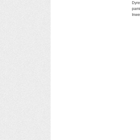
Dyre
pami
Inwe