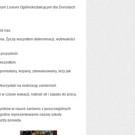
tnym Liceum Ogólnokształcącym dla Dorosłych
ód nas.
ia. Życzę wszystkim determinacji, wytrwałości
 przyszłość.
wszystkim.
t pomiatany, kopany, zdewaluowany, leży jak
orzystali na realizację zamierzeń.
czasie wakacji, nabrali sił i zapału do pracy,
 wyników w nauce zarówno z poszczególnych
godne reprezentowanie naszej szkoły
każdy posiada.