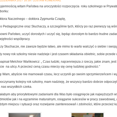
AŹDZIERNIKA 2017 16:39
/
ZOSTAW KOMENTARZ
zyjemnością witam Państwa na uroczystości rozpoczęcia roku szkolnego w Prywa
borku:
ktora Naczelnego – doktora Zygmunta Czaplę,
o Pedagogiczne oraz Słuchaczy, a szczególnie tych, którzy po raz pierwszy są wśr
owni Państwo, uczyć dorosłych i uczyć się, będąc dorosłym to bardzo trudne zadan
iejętności współpracy.
zy Słuchacze, nie zawsze będzie łatwo, ale mimo to warto walczyć o siebie i swoją
y nowy rok szkolny niesie nadzieje i jest czasem składania obietnic, sobie przede 
napisał Melchior Wańkowicz: „ Czas ludzki, najcenniejsza z rzeczy, jakie znam, jes
cie na ulicy. A przecież ceną czasu mierzy się cenę ludzkiej godności.”
ę Wam, abyście nie marnowali czasu, lecz uczynili go swoim sprzymierzeńcem i wyk
oczynamy kolejny rok szkolny, mam nadzieję, że wszyscy bardzo dobrze odpoczęli w 
a nas wszystkich czeka.
ałabym aby priorytetowymi zadaniami dla Was było osiągnięcie jak najwyższych
dmiotów jak i na egzaminie maturalnym, osiąganie sukcesów w pracy zawodowej, 
żdym miejscu i sytuacji oraz rozwijanie zainteresowań i zdolności, które przecież 