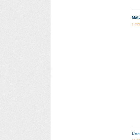
Matu
1 CZ
Uroc