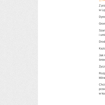
12 P
Z pr
w Lę
Dyre
Gron
Szan
i um
Drod
Każd
Jak 
śmie
Życz
Rozp
któr
Chci
prze
w ka