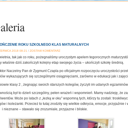
aleria
OŃCZENIE ROKU SZKOLNEGO KLAS MATURALNYCH
ZERWCA 2018 08:21
/
ZOSTAW KOMENTARZ
wietnia, tak jak co roku, pożegnaliśmy uroczystym apelem tegorocznych maturzystów
zy właśnie dziś zakończyli kolejny etap swojego życia – ukończyli szkołę średnią.
ktor Naczelny Pan dr Zygmunt Czapla po oficjalnym rozpoczęciu uroczystości prze
iów wykazujących się szczególnymi osiągnięciami, zarówno w edukacji jak i zajęc
iowie klasy 2 , żegnając swoich starszych kolegów, życzyli im udanych egzaminów
wnością był to dzień szczególny, pełen wrażeń i wspomnień. Mamy nadzieję, że z
lwentów. Może po latach z „łezką w oku” wspomną tych, którzy tu zostali: troskli
gów i koleżanki. Przecież to tutaj zrodziły się wielkie odkrycia, emocje, przyjaźnie
 i nieznane – stawało się zrozumiale, przyjazne i bliskie.