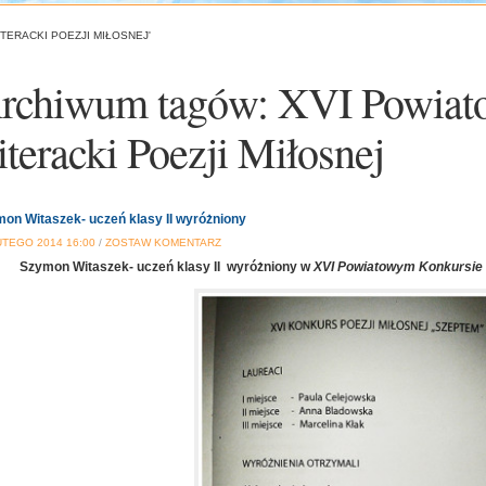
TERACKI POEZJI MIŁOSNEJ'
rchiwum tagów:
XVI Powiat
iteracki Poezji Miłosnej
on Witaszek- uczeń klasy II wyróżniony
UTEGO 2014 16:00
/
ZOSTAW KOMENTARZ
Szymon Witaszek- uczeń klasy II wyróżniony w
XVI Powiatowym Konkursie L