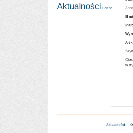
Aktualności
Anna
Galeria
III m
Marc
Wyró
Alek
Szym
Cies
w XV
Aktualności
O