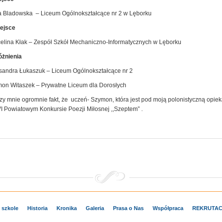
 Bladowska – Liceum Ogólnokształcące nr 2 w Lęborku
iejsce
elina Kłak – Zespół Szkół Mechaniczno-Informatycznych w Lęborku
żnienia
sandra Łukaszuk – Liceum Ogólnokształcące nr 2
on Witaszek – Prywatne Liceum dla Dorosłych
zy mnie ogromnie fakt, że uczeń- Szymon, która jest pod moją polonistyczną opie
I Powiatowym Konkursie Poezji Miłosnej ,,Szeptem” .
 szkole
Historia
Kronika
Galeria
Prasa o Nas
Współpraca
REKRUTAC