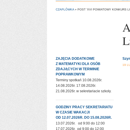
CZAPLÓWKA
»
POST 'XVI POWIATOWY KONKURS LI
A
L
ZAJĘCIA DODATKOWE
Szym
Z MATEMATYKI DLA OSÓB
19 L
ZDAJĄCYCH W TERMINIE
POPRAWKOWYM
Terminy spotkań 10.08.2026r.
14.08.2026r. 17.08.2026r.
21.08.2026r. w sekretariacie szkoły.
GODZINY PRACY SEKRETARIATU
W CZASIE WAKACJI
OD 12.07.2026R. DO 15.08.2026R.
13.07.2026r. od 9:00 do 12:00
17.07.2026r. od 9:00 do 12:00