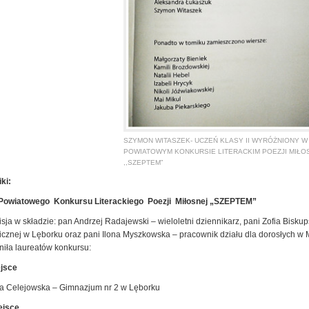
SZYMON WITASZEK- UCZEŃ KLASY II WYRÓŻNIONY W 
POWIATOWYM KONKURSIE LITERACKIM POEZJI MIŁO
,,SZEPTEM”
ki:
Powiatowego Konkursu Literackiego Poezji Miłosnej „SZEPTEM”
sja w składzie: pan Andrzej Radajewski – wieloletni dziennikarz, pani Zofia Biskups
icznej w Lęborku oraz pani Ilona Myszkowska – pracownik działu dla dorosłych w Mi
niła laureatów konkursu:
ejsce
a Celejowska – Gimnazjum nr 2 w Lęborku
iejsce