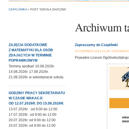
CZAPLÓWKA
»
POST 'SZKOŁA ZAOCZNA'
Archiwum t
ZAJĘCIA DODATKOWE
Zapraszamy do Czaplówki
Z MATEMATYKI DLA OSÓB
10 CZERWCA 2014 22:39
/
ZOSTAW K
ZDAJĄCYCH W TERMINIE
Prywatne Liceum Ogólnokształcące
POPRAWKOWYM
Terminy spotkań 10.08.2026r.
14.08.2026r. 17.08.2026r.
21.08.2026r. w sekretariacie szkoły.
GODZINY PRACY SEKRETARIATU
W CZASIE WAKACJI
OD 12.07.2026R. DO 15.08.2026R.
13.07.2026r. od 9:00 do 12:00
17.07.2026r. od 9:00 do 12:00
20.07.2026r. od 9:00 do 12:00
24.07.2026r. od 9:00 do 12:00