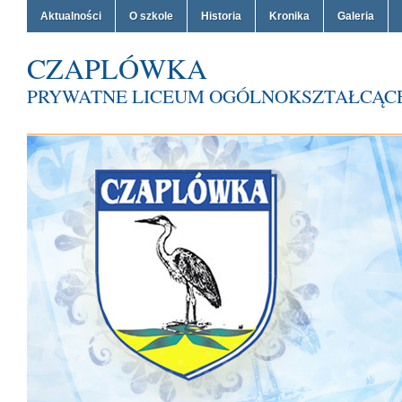
Aktualności
O szkole
Historia
Kronika
Galeria
CZAPLÓWKA
PRYWATNE LICEUM OGÓLNOKSZTAŁCĄCE