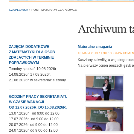
CZAPLÓWKA
»
POST 'MATURA W CZAPLÓWCE'
Archiwum t
ZAJĘCIA DODATKOWE
Maturalne zmagania
Z MATEMATYKI DLA OSÓB
10 MAJA 2013 11:39
/
ZOSTAW KOMEN
ZDAJĄCYCH W TERMINIE
Kasztany zakwitły, a więc tegoroc
POPRAWKOWYM
Na pierwszy ogień poszedł język 
Terminy spotkań 10.08.2026r.
14.08.2026r. 17.08.2026r.
21.08.2026r. w sekretariacie szkoły.
GODZINY PRACY SEKRETARIATU
W CZASIE WAKACJI
OD 12.07.2026R. DO 15.08.2026R.
13.07.2026r. od 9:00 do 12:00
17.07.2026r. od 9:00 do 12:00
20.07.2026r. od 9:00 do 12:00
24.07.2026r. od 9:00 do 12:00