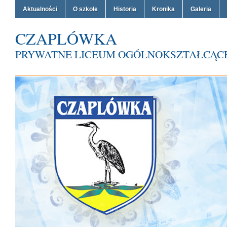
Aktualności
O szkole
Historia
Kronika
Galeria
CZAPLÓWKA
PRYWATNE LICEUM OGÓLNOKSZTAŁCĄCE